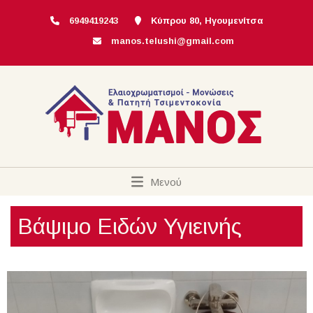
6949419243
Κύπρου 80, Ηγουμενίτσα
manos.telushi@gmail.com
Μενού
Βάψιμο Ειδών Υγιεινής